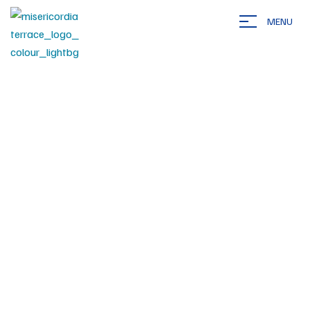
MENU
Home
Social Life
Home Care Or Assisted Living?
>
>
What’s The Difference?
Home care or assisted
living? What’s the
difference?