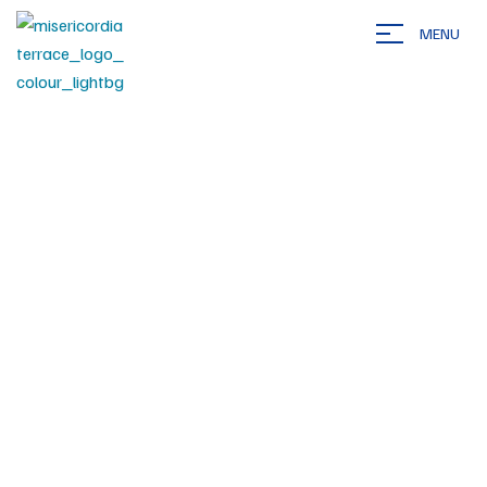
MENU
Home
Finacial
>
Finacial