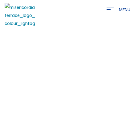
MENU
Home
Community
Reimagining Workspaces:
>
>
Perspectives From Vantage Point
Reimagining workspaces:
Perspectives from vantage
point